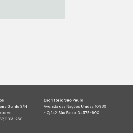
os
Escritório São Paulo
eira Guinle S/N
Avenida das Nações Unidas, 10.989
xterno
- Cj 142, São Paulo, 04578-900
SP, 11013-250