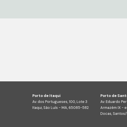
Porto de Itaqui
Porto de Sant
Av. dos Portugueses, 100, Lote 3
Av. Eduardo Per
Itaqui, São Luís - MA, 65085-582
Armazém IX - e
Docas, Santos/